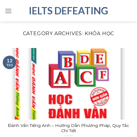
Skip
IELTS DEFEATING
to
content
CATEGORY ARCHIVES:
KHÓA HỌC
12
Th5
Đánh Vần Tiếng Anh – Hướng Dẫn Phương Pháp, Quy Tắc
Chi Tiết