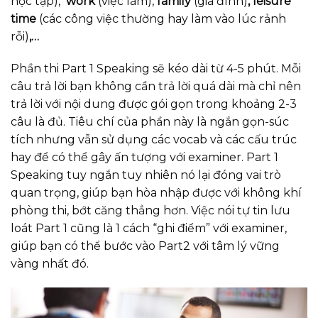
học tập),
work
(việc làm),
family
(gia đình)
, leisure
time
(các công việc thường hay làm vào lúc rảnh
rỗi)
,…
Phần thi Part 1 Speaking sẽ kéo dài từ 4-5 phút. Mỗi
câu trả lời bạn không cần trả lời quá dài mà chỉ nên
trả lời với nội dung được gói gọn trong khoảng 2-3
câu là đủ. Tiêu chí của phần này là ngắn gọn-súc
tích nhưng vẫn sử dụng các vocab và các cấu trúc
hay để có thể gây ấn tượng với examiner. Part 1
Speaking tuy ngắn tuy nhiên nó lại đóng vai trò
quan trọng, giúp bạn hòa nhập được với không khí
phòng thi, bớt căng thẳng hơn. Việc nói tự tin lưu
loát Part 1 cũng là 1 cách “ghi điểm” với examiner,
giúp bạn có thể bước vào Part2 với tâm lý vững
vàng nhất đó.