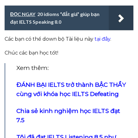
ĐỌC NGAY
20 idioms “đắt giá” giúp bạn
đạt IELTS Speaking 8.0
Các bạn có thể down bộ Tài liệu này
tại đây
.
Chúc các bạn học tốt!
Xem thêm:
ĐÁNH BẠI IELTS trở thành BẬC THẦY
cùng với khóa học IELTS Defeating
Chia sẻ kinh nghiệm học IELTS đạt
7.5
Tôi đã đạt IELTS Listening 8.5 như