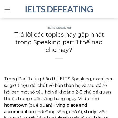
Skip
IELTS DEFEATING
to
content
IELTS Speaking
Trả lời các topics hay gặp nhất
trong Speaking part 1 thế nào
cho hay?
Trong Part 1 của phần thi IELTS Speaking, examiner
sẽ giới thiệu đôi chút về bản thân họ và sau đó sẽ
hỏi bạn một số câu hỏi về khoảng 2-3 chủ đề quen
thuộc trong cuộc sống hàng ngày. Ví dụ như
hometown
(quê quán),
living place and
accomodation
( nơi đang sống, chỗ ở),
study
(việc