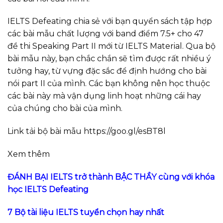
IELTS Defeating chia sẻ với bạn quyển sách tập hợp
các bài mẫu chất lượng với band điểm 7.5+ cho 47
đề thi Speaking Part II mới từ IELTS Material. Qua bộ
bài mẫu này, bạn chắc chắn sẽ tìm được rất nhiều ý
tưởng hay, từ vựng đặc sắc để định hướng cho bài
nói part II của mình. Các bạn không nên học thuộc
các bài này mà vận dụng linh hoạt những cái hay
của chúng cho bài của mình.
Link tải bộ bài mẫu https://goo.gl/esBT8l
Xem thêm
ĐÁNH B
Ạ
I IELTS tr
ở
thành B
Ậ
C TH
Ầ
Y cùng v
ớ
i khóa
h
ọ
c IELTS Defeating
7 Bộ tài liệu IELTS tuyển chọn hay nhất