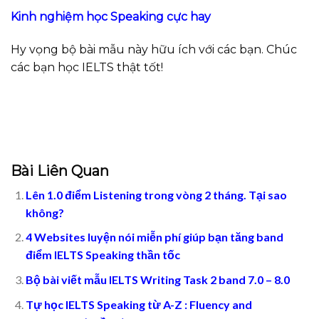
Kinh nghiệm học Speaking cực hay
Hy vọng bộ bài mẫu này hữu ích với các bạn. Chúc
các bạn học IELTS thật tốt!
[embedyt]
http://www.youtube.com/watch?
v=Pm_ikC3kjjI[/embedyt]
Bài Liên Quan
Lên 1.0 điểm Listening trong vòng 2 tháng. Tại sao
không?
4 Websites luyện nói miễn phí giúp bạn tăng band
điểm IELTS Speaking thần tốc
Bộ bài viết mẫu IELTS Writing Task 2 band 7.0 – 8.0
Tự học IELTS Speaking từ A-Z : Fluency and