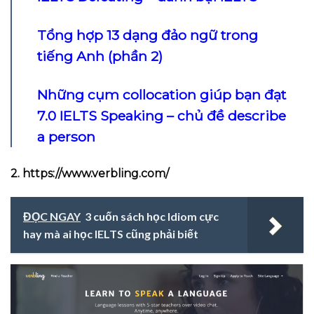
Tổng hợp 13 dạng đảo ngữ trong
tiếng Anh (phần 2)
Những cụm collocation giúp bạn đạt
7.0 IELTS Speaking – chủ đề describe
a person
2. https://www.verbling.com/
ĐỌC NGAY
3 cuốn sách học Idiom cực
hay mà ai học IELTS cũng phải biết