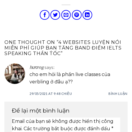
ONE THOUGHT ON “
4 WEBSITES LUYỆN NÓI
MIỄN PHÍ GIÚP BẠN TĂNG BAND ĐIỂM IELTS
SPEAKING THẦN TỐC
”
hương
says:
cho em hỏi là phần live classes của
verbling ở đâu ạ??
29/05/2021 AT 9:48 CHIỀU
BÌNH LUẬN
Để lại một bình luận
Email của bạn sẽ không được hiển thị công
khai.
Các trường bắt buộc được đánh dấu
*