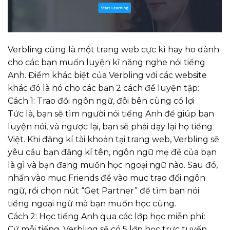
Verbling cũng là một trang web cực kì hay ho dành
cho các bạn muốn luyện kĩ năng nghe nói tiếng
Anh. Điểm khác biệt của Verbling với các website
khác đó là nó cho các bạn 2 cách để luyện tập:
Cách 1: Trao đổi ngôn ngữ, đôi bên cùng có lợi
Tức là, bạn sẽ tìm người nói tiếng Anh để giúp bạn
luyện nói, và ngược lại, bạn sẽ phải dạy lại họ tiếng
Việt. Khi đăng kí tài khoản tại trang web, Verbling sẽ
yêu cầu bạn đăng kí tên, ngôn ngữ mẹ đẻ của bạn
là gì và bạn đang muốn học ngoại ngữ nào. Sau đó,
nhấn vào mục Friends để vào mục trao đổi ngôn
ngữ, rồi chọn nút “Get Partner” để tìm bạn nói
tiếng ngoại ngữ mà bạn muốn học cùng.
Cách 2: Học tiếng Anh qua các lớp học miễn phí:
Cứ mỗi tiếng, Verbling sẽ có 5 lớp học trực tuyến