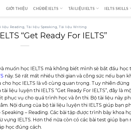
GIỚI THIỆU
CHỦ ĐỀ IELTS
TÀI LIỆU IELTS
IELTS SKILLS
i liệu Reading
,
Tài liệu Speaking
,
Tài liệu Writing
 IELTS “Get Ready For IELTS”
và muốn học IELTS mà không biết mình sẽ bắt đầu học 
TS
này. Sẽ rất mất nhiều thời gian và công sức nếu bạn 
 cho học IELTS là vô cùng quan trọng. Tuy nhiên đừng 
 tài liệu luyện thi IELTS “Get Ready For IELTS”, đây là m
ết phục vụ cho quá trình học và ôn thi. Bộ tài liệu này p
âm. Nội dung của bộ tài liệu luyện thi IELTS giúp bạn p
 – Speaking – Reading. Các bài tập được trình bày khoa h
ừ vựng IELTS. Hơn thế nữa còn có các bài test giúp bạn
áp học đúng cách.