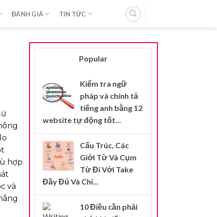
ĐÁNH GIÁ
TIN TỨC
Popular
Kiểm tra ngữ
pháp và chính tả
tiếng anh bằng 12
từ
website tự động tốt...
không
lo
Cấu Trúc, Các
ột
Giới Từ Và Cụm
hù hợp
Từ Đi Với Take
hát
Đầy Đủ Và Chi...
ọc và
 nâng
10 Điều cần phải