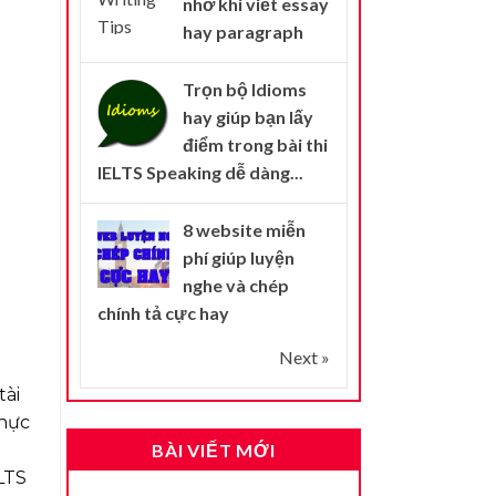
nhớ khi viết essay
hay paragraph
Trọn bộ Idioms
hay giúp bạn lấy
điểm trong bài thi
IELTS Speaking dễ dàng...
8 website miễn
phí giúp luyện
nghe và chép
chính tả cực hay
Next »
tài
hực
BÀI VIẾT MỚI
LTS