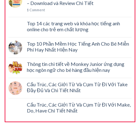
– Download và Review Chi Tiết
1
Comment
Top 14 các trang web và khóa học tiếng anh
online cho trẻ em chất lượng
Top 10 Phần Mềm Học Tiếng Anh Cho Bé Miễn
Phí Hay Nhất Hiện Nay
Thông tin chi tiết về Monkey Junior ứng dụng
học ngôn ngữ cho bé hàng đầu hiện nay
Cấu Trúc, Các Giới Từ Và Cụm Từ Đi Với Take
Đầy Đủ Và Chi Tiết Nhất
Cấu Trúc, Các Giới Từ Và Cụm Từ Đi Với Make,
Do, Have Chi Tiết Nhất