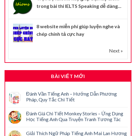
trong bài thi IELTS Speaking dễ dàng...
8 website miễn phí giúp luyện nghe và
chép chính tả cực hay
Next »
BÀI VIẾT MỚI
Đánh Vần Tiếng Anh – Hướng Dẫn Phương
Pháp, Quy Tắc Chi Tiết
Đánh Giá Chi Tiết Monkey Stories – Ứng Dụng
Học Tiếng Anh Qua Truyện Tranh Tương Tác
Giải Thích Ngữ Pháp Tiếng Anh Mai Lan Hương