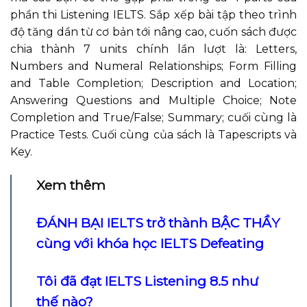
phần thi Listening IELTS. Sắp xếp bài tập theo trình
độ tăng dần từ cơ bản tới nâng cao, cuốn sách được
chia thành 7 units chính lần lượt là: Letters,
Numbers and Numeral Relationships; Form Filling
and Table Completion; Description and Location;
Answering Questions and Multiple Choice; Note
Completion and True/False; Summary; cuối cùng là
Practice Tests. Cuối cùng của sách là Tapescripts và
Key.
Xem thêm
ĐÁNH BẠI IELTS trở thành BẬC THẦY
cùng với khóa học IELTS Defeating
Tôi đã đạt IELTS Listening 8.5 như
thế nào?